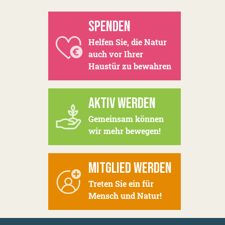
SPENDEN
Helfen Sie, die Natur
auch vor Ihrer
Haustür zu bewahren
AKTIV WERDEN
Gemeinsam können
wir mehr bewegen!
MITGLIED WERDEN
Treten Sie ein für
Mensch und Natur!